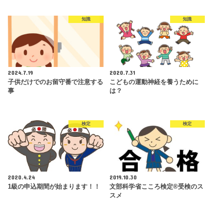
知識
知識
2024.7.19
2020.7.31
子供だけでのお留守番で注意する
こどもの運動神経を養うために
事
は？
検定
検定
2020.4.24
2019.10.30
1級の申込期間が始まります！！
文部科学省こころ検定®受検のス
スメ