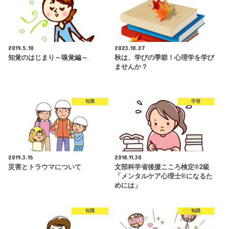
2019.5.10
2023.10.27
知覚のはじまり～嗅覚編～
秋は、学びの季節！心理学を学び
ませんか？
知識
学習
2019.3.15
2018.11.30
災害とトラウマについて
文部科学省後援こころ検定®2級
「メンタルケア心理士®になるた
めには」
知識
知識