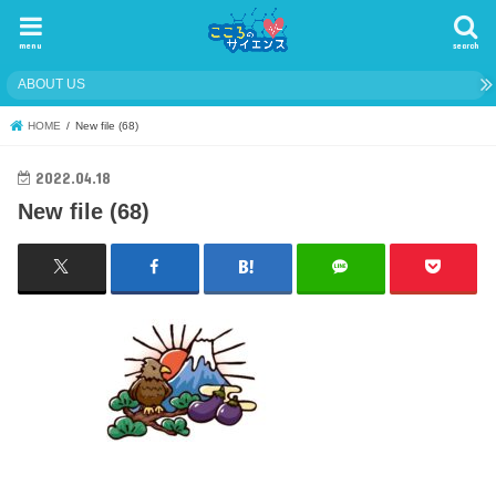
menu
search
ABOUT US
HOME
New file (68)
2022.04.18
New file (68)