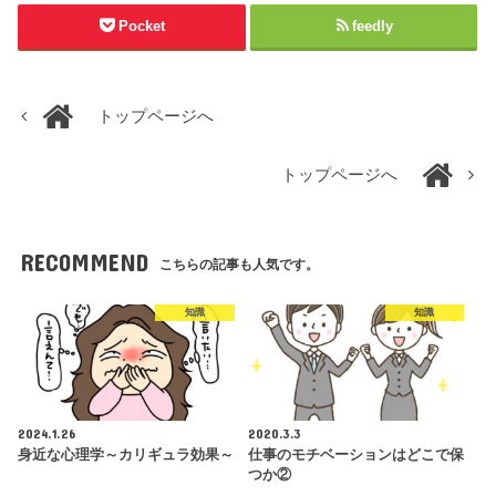
Pocket
feedly
トップページへ
トップページへ
RECOMMEND
こちらの記事も人気です。
知識
知識
2024.1.26
2020.3.3
身近な心理学～カリギュラ効果～
仕事のモチベーションはどこで保
つか②