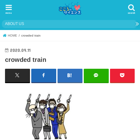
menu
search
ABOUT US
HOME
crowded train
2020.09.11
crowded train