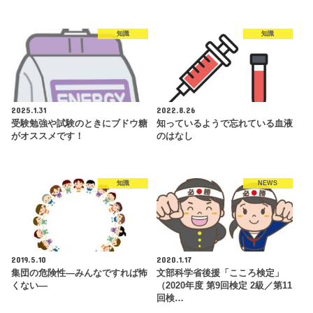
知識
知識
2025.1.31
2022.8.26
受験勉強や試験のときにブドウ糖
知っているようで忘れている血液
がオススメです！
のはなし
知識
NEWS
2019.5.10
2020.1.17
集団の危険性―みんなですれば怖
文部科学省後援「こころ検定」
くない―
（2020年度 第9回検定 2級／第11
回検…