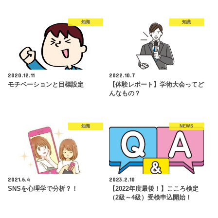
知識
知識
2020.12.11
2022.10.7
モチベーションと目標設定
【体験レポート】学術大会ってど
んなもの？
知識
NEWS
2021.6.4
2023.2.10
SNSを心理学で分析？！
【2022年度最後！】こころ検定
（2級～4級）受検申込開始！