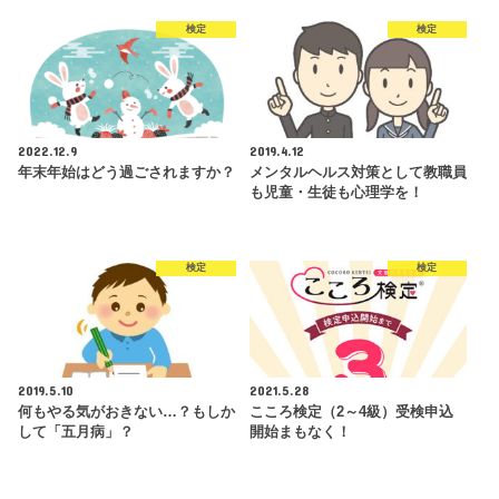
検定
検定
2022.12.9
2019.4.12
年末年始はどう過ごされますか？
メンタルヘルス対策として教職員
も児童・生徒も心理学を！
検定
検定
2019.5.10
2021.5.28
何もやる気がおきない…？もしか
こころ検定（2～4級）受検申込
して「五月病」？
開始まもなく！