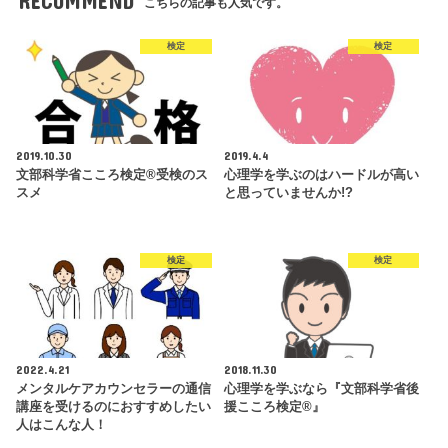
RECOMMEND
こちらの記事も人気です。
検定
検定
2019.10.30
2019.4.4
文部科学省こころ検定®受検のス
心理学を学ぶのはハードルが高い
スメ
と思っていませんか!?
検定
検定
2022.4.21
2018.11.30
メンタルケアカウンセラーの通信
心理学を学ぶなら『文部科学省後
講座を受けるのにおすすめしたい
援こころ検定®️』
人はこんな人！