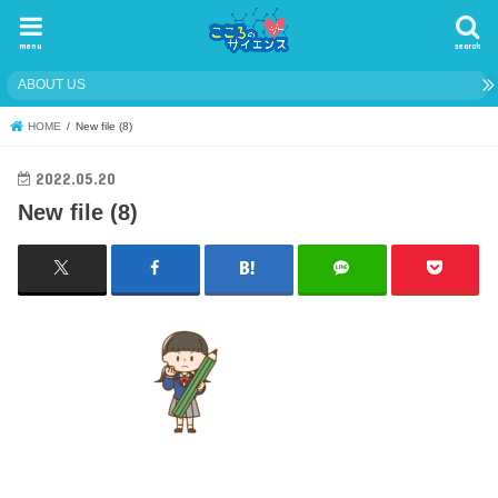
menu
search
ABOUT US
HOME
New file (8)
2022.05.20
New file (8)