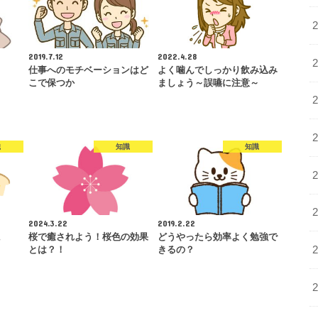
2019.7.12
2022.4.28
仕事へのモチベーションはど
よく噛んでしっかり飲み込み
こで保つか
ましょう～誤嚥に注意～
識
知識
知識
2024.3.22
2019.2.22
に
桜で癒されよう！桜色の効果
どうやったら効率よく勉強で
とは？！
きるの？