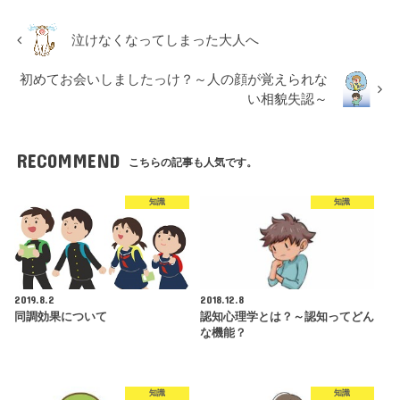
泣けなくなってしまった大人へ
初めてお会いしましたっけ？～人の顔が覚えられな
い相貌失認～
RECOMMEND
こちらの記事も人気です。
知識
知識
2019.8.2
2018.12.8
同調効果について
認知心理学とは？～認知ってどん
な機能？
知識
知識