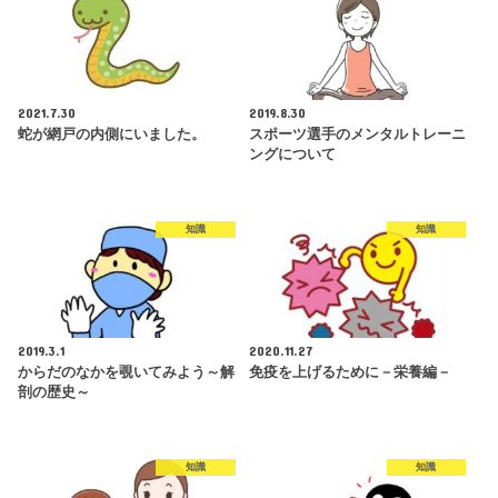
2021.7.30
2019.8.30
蛇が網戸の内側にいました。
スポーツ選手のメンタルトレーニ
ングについて
知識
知識
2019.3.1
2020.11.27
からだのなかを覗いてみよう～解
免疫を上げるために－栄養編－
剖の歴史～
知識
知識