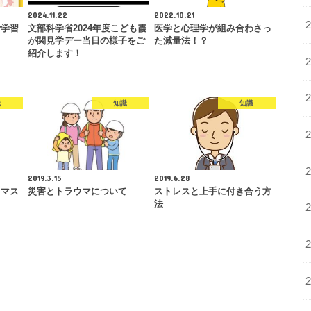
2024.11.22
2022.10.21
で学習
文部科学省2024年度こども霞
医学と心理学が組み合わさっ
が関見学デー当日の様子をご
た減量法！？
紹介します！
識
知識
知識
2019.3.15
2019.6.28
「マス
災害とトラウマについて
ストレスと上手に付き合う方
法