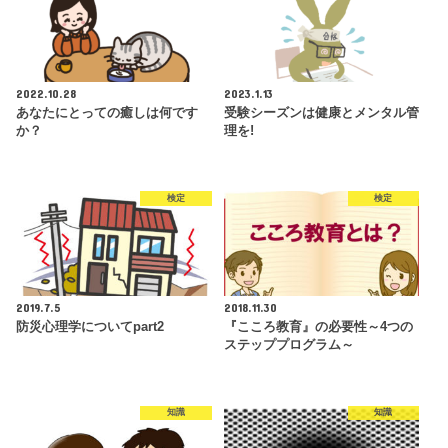
2022.10.28
2023.1.13
あなたにとっての癒しは何です
受験シーズンは健康とメンタル管
か？
理を!
検定
検定
2019.7.5
2018.11.30
防災心理学についてpart2
『こころ教育』の必要性～4つの
ステッププログラム～
知識
知識