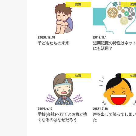
知識
知
2020.12.18
2019.11.1
子どもたちの未来
短期記憶の特性はネッ
にも活用？
知識
知
2019.4.19
2021.7.16
学校(会社)へ行くとお腹が痛
声を出して笑ってしま
くなるのはなぜだろう
た