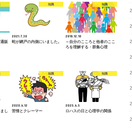
識
知識
知識
2021.7.30
2018.12.10
ト通販
蛇が網戸の内側にいました。
～自分のこころと他者のここ
ろを理解する・群集心理
識
知識
知識
2020.6.12
2025.6.5
いまし
苦情とクレーマー
ロハスの日と心理学の関係