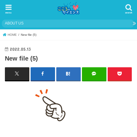
menu
search
ABOUT US
HOME
New file (5)
2022.05.13
New file (5)