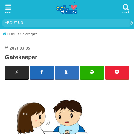
menu
search
ABOUT US
HOME
Gatekeeper
2021.03.05
Gatekeeper