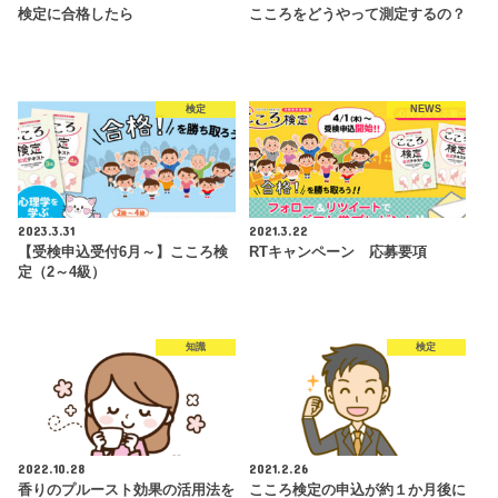
検定に合格したら
こころをどうやって測定するの？
検定
NEWS
2023.3.31
2021.3.22
【受検申込受付6月～】こころ検
RTキャンペーン 応募要項
定（2～4級）
知識
検定
2022.10.28
2021.2.26
香りのプルースト効果の活用法を
こころ検定の申込が約１か月後に