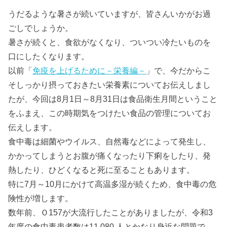
うだるような暑さが続いていますが、皆さんいかがお過
ごしでしょうか。
暑さが続くと、食欲がなくなり、ついつい冷たいものを
口にしたくなります。
以前「
免疫を上げるために－栄養編－
」で、今だからこ
そしっかり摂っておきたい栄養素についてお伝えしまし
たが、今回は8月1日～8月31日は食品衛生月間ということ
をふまえ、この時期気をつけたい食品の管理についてお
伝えします。
食中毒は細菌やウイルス、自然毒などによって発生し、
かかってしまうとお腹が痛くなったり下痢をしたり、発
熱したり、ひどくなると死に至ることもあります。
特に7月～10月にかけて高温多湿が続くため、食中毒の危
険性が増します。
数年前、Ｏ157が大流行したことがありましたが、令和3
年度の食中毒患者数は11,080 人とかなり身近な問題で