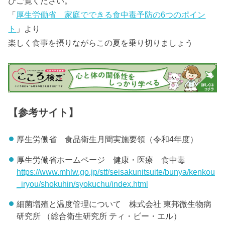
ひご覧ください。
「
厚生労働省 家庭でできる食中毒予防の6つのポイン
ト
」より
楽しく食事を摂りながらこの夏を乗り切りましょう
【参考サイト】
厚生労働省 食品衛生月間実施要領（令和4年度）
厚生労働省ホームページ 健康・医療 食中毒
https://www.mhlw.go.jp/stf/seisakunitsuite/bunya/kenkou
_iryou/shokuhin/syokuchu/index.html
細菌増殖と温度管理について 株式会社 東邦微生物病
研究所 （総合衛生研究所 ティ・ビー・エル）