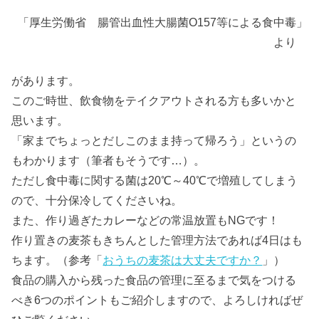
「厚生労働省 腸管出血性大腸菌O157等による食中毒」
より
があります。
このご時世、飲食物をテイクアウトされる方も多いかと
思います。
「家までちょっとだしこのまま持って帰ろう」というの
もわかります（筆者もそうです…）。
ただし食中毒に関する菌は20℃～40℃で増殖してしまう
ので、十分保冷してくださいね。
また、作り過ぎたカレーなどの常温放置もNGです！
作り置きの麦茶もきちんとした管理方法であれば4日はも
ちます。（参考「
おうちの麦茶は大丈夫ですか？
」）
食品の購入から残った食品の管理に至るまで気をつける
べき6つのポイントもご紹介しますので、よろしければぜ