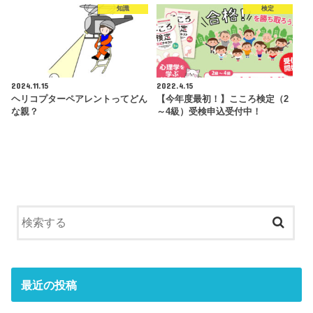
知識
検定
2024.11.15
2022.4.15
ヘリコプターペアレントってどん
【今年度最初！】こころ検定（2
な親？
～4級）受検申込受付中！
最近の投稿