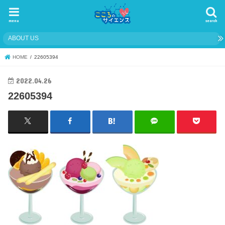
menu
search
ABOUT US
HOME
22605394
2022.04.26
22605394