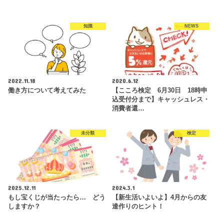
知識
NEWS
2022.11.18
2020.6.12
働き方について考えてみた
【こころ検定 6月30日 18時申
込受付分まで】キャッシュレス・
消費者還…
未分類
検定
2025.12.11
2024.3.1
もし宝くじが当たったら… どう
【新生活いよいよ】4月からの友
しますか？
達作りのヒント！