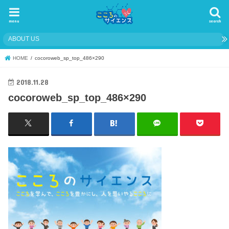
menu
search
ABOUT US
HOME
cocoroweb_sp_top_486×290
2018.11.28
cocoroweb_sp_top_486×290