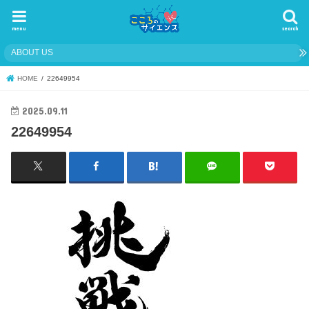
menu
search
ABOUT US
HOME
22649954
2025.09.11
22649954