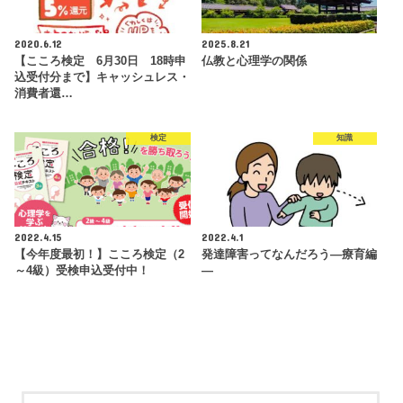
2020.6.12
2025.8.21
【こころ検定 6月30日 18時申
仏教と心理学の関係
込受付分まで】キャッシュレス・
消費者還…
検定
知識
2022.4.15
2022.4.1
【今年度最初！】こころ検定（2
発達障害ってなんだろう―療育編
～4級）受検申込受付中！
―