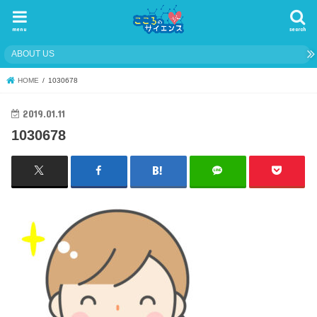
menu
search
ABOUT US
HOME
1030678
2019.01.11
1030678