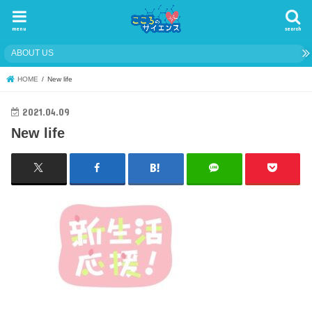
menu
search
ABOUT US
HOME
New life
2021.04.09
New life