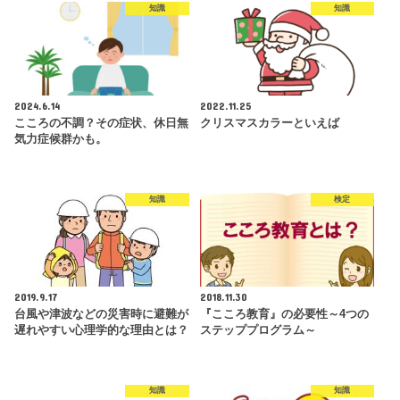
知識
知識
2024.6.14
2022.11.25
こころの不調？その症状、休日無
クリスマスカラーといえば
気力症候群かも。
知識
検定
2019.9.17
2018.11.30
台風や津波などの災害時に避難が
『こころ教育』の必要性～4つの
遅れやすい心理学的な理由とは？
ステッププログラム～
知識
知識