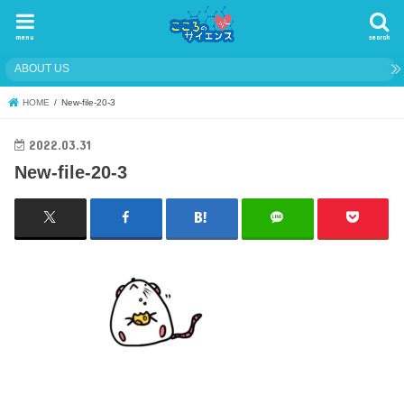
menu
search
ABOUT US
HOME
New-file-20-3
2022.03.31
New-file-20-3