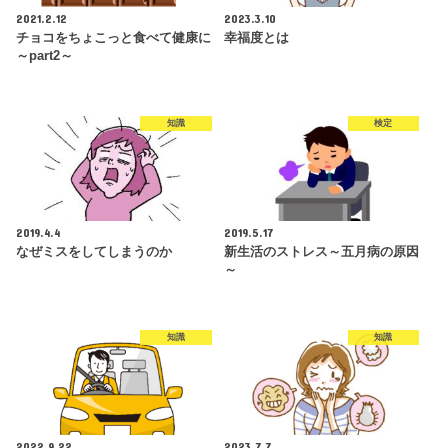
2021.2.12
2023.3.10
チョコをちょこっと食べて健康に
幸福度とは
～part2～
知識
検定
2019.4.4
2019.5.17
なぜミスをしてしまうのか
新生活のストレス～五月病の原因
～
知識
知識
2022.9.22
2023.7.7