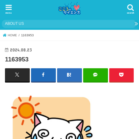
menu
search
ABOUT US
HOME
1163953
2024.08.23
1163953