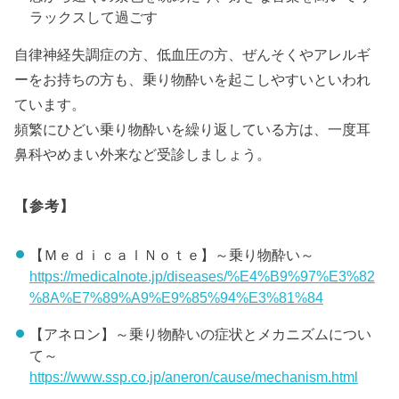
ラックスして過ごす
自律神経失調症の方、低血圧の方、ぜんそくやアレルギ
ーをお持ちの方も、乗り物酔いを起こしやすいといわれ
ています。
頻繁にひどい乗り物酔いを繰り返している方は、一度耳
鼻科やめまい外来など受診しましょう。
【参考】
【ＭｅｄｉｃａｌＮｏｔｅ】～乗り物酔い～
https://medicalnote.jp/diseases/%E4%B9%97%E3%82
%8A%E7%89%A9%E9%85%94%E3%81%84
【アネロン】～乗り物酔いの症状とメカニズムについ
て～
https://www.ssp.co.jp/aneron/cause/mechanism.html