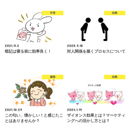
学習
知識
2021.11.5
2020.9.18
暗記は寝る前に効率良く！
対人関係を築くプロセスについて
書籍
知識
2021.10.29
2024.1.19
この匂い、懐かしい！と感じたこ
ザイオンス効果とは？マーケティ
とはありませんか？
ングへの活かし方とは？