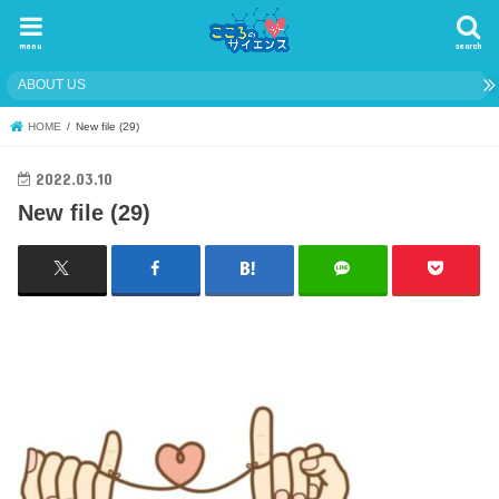
menu
search
ABOUT US
HOME
New file (29)
2022.03.10
New file (29)