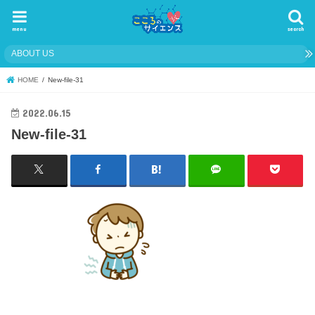
menu
search
ABOUT US
HOME
New-file-31
2022.06.15
New-file-31