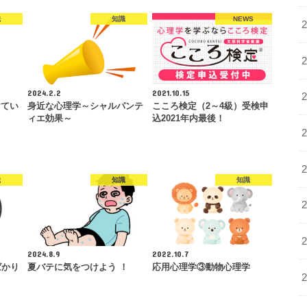
識
知識
NEWS
2024.2.2
2021.10.15
けてい
身近な心理学～シャルパンテ
こころ検定（2～4級）受検申
ィエ効果～
込2021年内最後！
識
知識
知識
2024.8.9
2022.10.7
ばかり
夏バテに気をつけよう ！
応用心理学③動物心理学