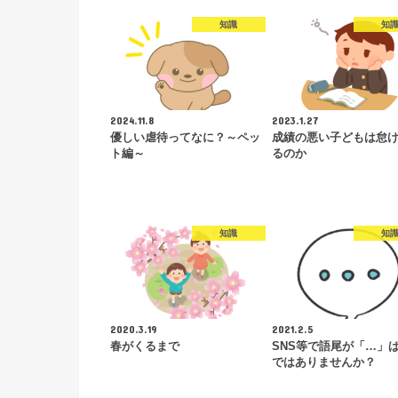
知識
知
2024.11.8
2023.1.27
優しい虐待ってなに？～ペッ
成績の悪い子どもは怠
ト編～
るのか
知識
知
2020.3.19
2021.2.5
春がくるまで
SNS等で語尾が「…」
ではありませんか？