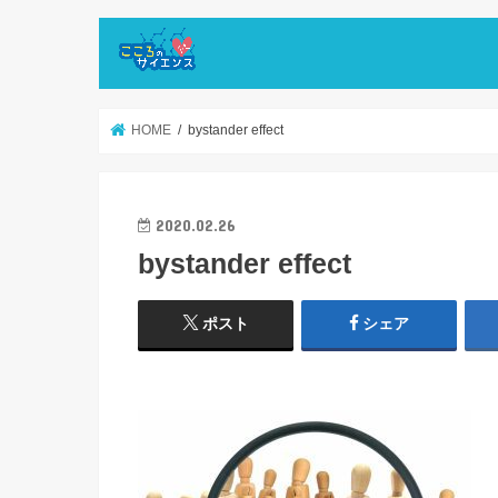
HOME
bystander effect
2020.02.26
bystander effect
ポスト
シェア